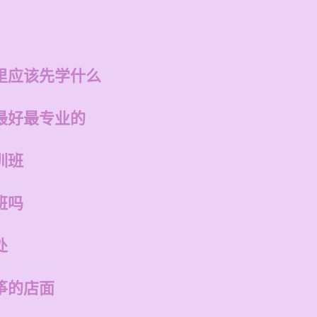
里应该先学什么
最好最专业的
训班
班吗
处
筝的店面