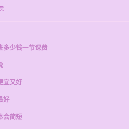
费
班多少钱一节课费
说
便宜又好
最好
体会简短