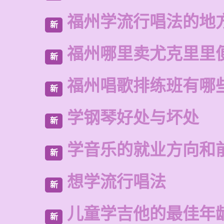
福州学流行唱法的地
新
福州哪里卖尤克里里
新
福州唱歌排练班有哪
新
学钢琴好处与坏处
新
学音乐的就业方向和
新
想学流行唱法
新
儿童学吉他的最佳年
新