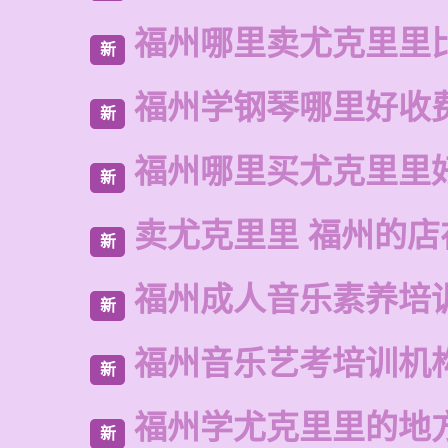
福州哪里卖尤克里里
新
福州学钢琴哪里好收
新
福州哪里买尤克里里
新
卖尤克里里 福州的店
新
福州成人音乐素养培
新
福州音乐艺考培训机
新
福州学尤克里里的地
新