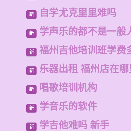
自学尤克里里难吗
新
学声乐的都不是一般
新
福州吉他培训班学费
新
乐器出租 福州店在哪
新
唱歌培训机构
新
学音乐的软件
新
学吉他难吗 新手
新