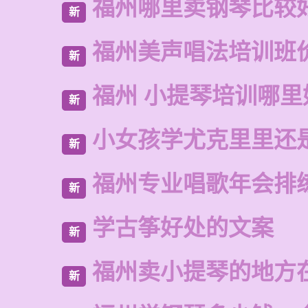
福州哪里卖钢琴比较
新
福州美声唱法培训班
新
福州 小提琴培训哪里
新
小女孩学尤克里里还
新
福州专业唱歌年会排
新
学古筝好处的文案
新
福州卖小提琴的地方
新