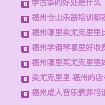
学古筝的好处是什么
新
福州仓山乐器培训哪
新
福州哪里卖尤克里里
新
福州学钢琴哪里好收
新
福州哪里买尤克里里
新
卖尤克里里 福州的店
新
福州成人音乐素养培
新