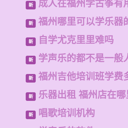
成人在福州学古筝有
新
福州哪里可以学乐器
新
自学尤克里里难吗
新
学声乐的都不是一般
新
福州吉他培训班学费
新
乐器出租 福州店在哪
新
唱歌培训机构
新