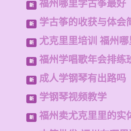
福州哪里学古筝最好
新
学古筝的收获与体会
新
尤克里里培训 福州哪
新
福州学唱歌年会排练
新
成人学钢琴有出路吗
新
学钢琴视频教学
新
福州卖尤克里里的实
新